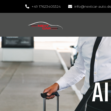
+49 17623405324
info@nextcar-auto.d
A