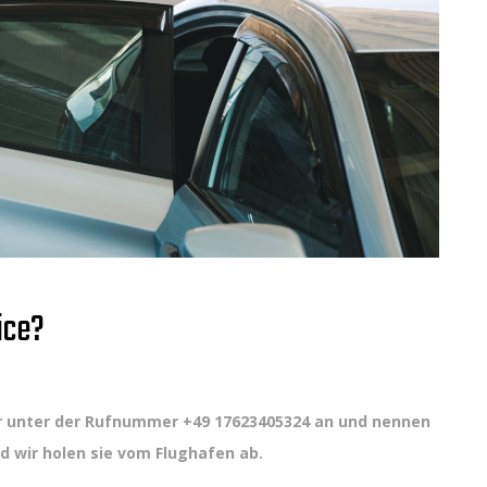
ice?
er unter der Rufnummer
+49 17623405324 an und nennen
 wir holen sie vom Flughafen ab.